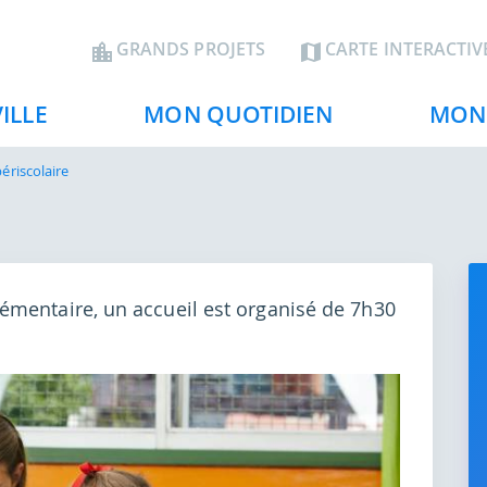
Aller
au
En-
GRANDS PROJETS
CARTE INTERACTIV
contenu
tête
principal
ILLE
MON QUOTIDIEN
MON 
périscolaire
émentaire, un accueil est organisé de 7h30