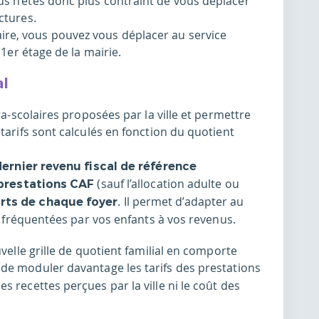
s n’êtes donc plus contraint de vous déplacer
ctures.
re, vous pouvez vous déplacer au service
 1er étage de la mairie.
al
ra-scolaires proposées par la ville et permettre
tarifs sont calculés en fonction du quotient
dernier revenu fiscal de référence
(sauf l’allocation adulte ou
prestations CAF
. Il permet d’adapter au
rts de chaque foyer
es fréquentées par vos enfants à vos revenus.
uvelle grille de quotient familial en comporte
 de moduler davantage les tarifs des prestations
 recettes perçues par la ville ni le coût des