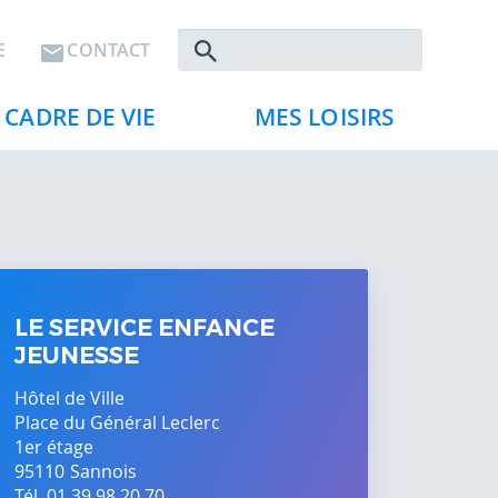
Rechercher
E
CONTACT
CADRE DE VIE
MES LOISIRS
LE SERVICE ENFANCE
JEUNESSE
Hôtel de Ville
Place du Général Leclerc
1er étage
95110
Sannois
Tél. 01 39 98 20 70