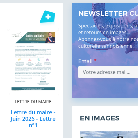
NEWSLETTER C
Spectacles, expositions, a
et retours en images...
Abonnez-vous à notre nouv
culturelle sannoisienne.
Email
LETTRE DU MAIRE
Lettre du maire -
EN IMAGES
Juin 2026 - Lettre
n°1