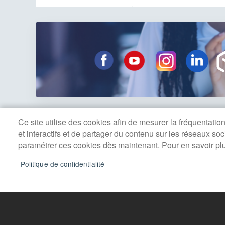
Ce site utilise des cookies afin de mesurer la fréquentati
et interactifs et de partager du contenu sur les réseaux so
MAIRIE DE SANNOIS
paramétrer ces cookies dès maintenant. Pour en savoir plus,
Coordonnées
Horaires d
Politique de confidentialité
Place du Général Leclerc
Du lundi au 
BP 60088
13h30 à 17
95111 Sannois Cedex
Le samedi de
Tél. 01 39 98 20 00
Fermeture au
Fax : 01 39 98 20 01