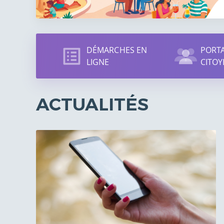
Accès
DÉMARCHES EN
PORTA
direct
LIGNE
CITOY
ACTUALITÉS