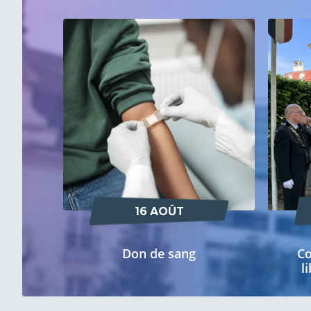
16 AOÛT
Don de sang
C
l