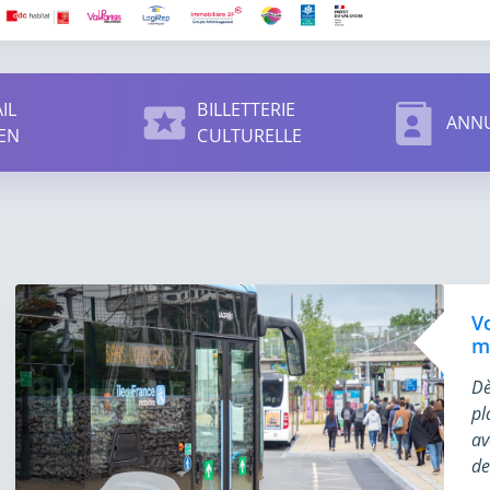
IL
BILLETTERIE
ANNU
EN
CULTURELLE
V
m
Dè
pl
av
de