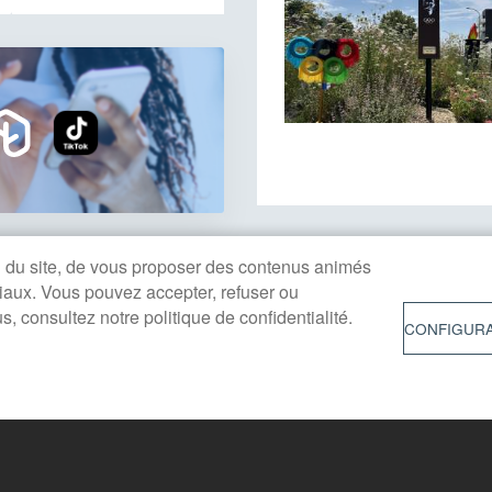
on du site, de vous proposer des contenus animés
ciaux. Vous pouvez accepter, refuser ou
 consultez notre politique de confidentialité.
CONFIGURA
MENU
PLAN D
'ouverture
PIED
vendredi de 8h30 à 12h30 et de
DE
MENTIO
h30
PAGE
 8h30 à 12h (état-civil)
ACCESSI
 public le mardi après-midi
CONFO