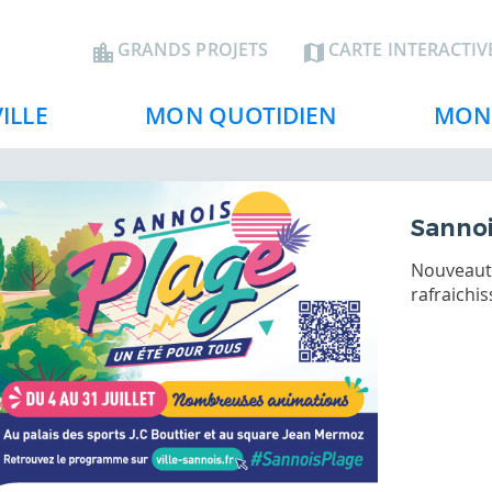
Aller
au
En-
GRANDS PROJETS
CARTE INTERACTIV
contenu
tête
principal
ILLE
MON QUOTIDIEN
MON 
Sannoi
Nouveauté
rafraichis