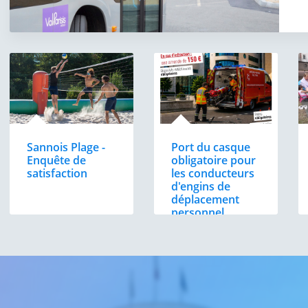
Sannois Plage -
Port du casque
Enquête de
obligatoire pour
satisfaction
les conducteurs
d'engins de
déplacement
personnel
motorisés
(EDPM) à
Sannois