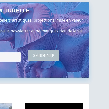
ULTURELLE
teliers artistiques, projections, mise en valeur
elle newsletter et ne manquez rien de la vie
S'ABONNER