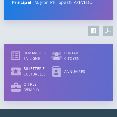
: M. Jean-Philippe DE AZEVEDO
Principal
Accès
direct
DÉMARCHES
PORTAIL
EN LIGNE
CITOYEN
BILLETTERIE
ANNUAIRES
CULTURELLE
OFFRES
D'EMPLOI