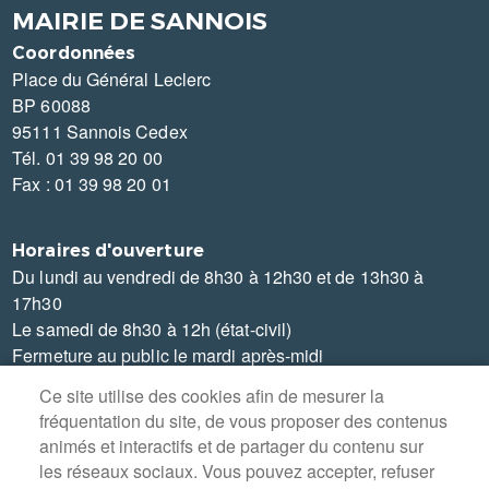
MAIRIE DE SANNOIS
Coordonnées
Place du Général Leclerc
BP 60088
95111 Sannois Cedex
Tél. 01 39 98 20 00
Fax : 01 39 98 20 01
Horaires d'ouverture
Du lundi au vendredi de 8h30 à 12h30 et de 13h30 à
17h30
Le samedi de 8h30 à 12h (état-civil)
Fermeture au public le mardi après-midi
Ce site utilise des cookies afin de mesurer la
fréquentation du site, de vous proposer des contenus
animés et interactifs et de partager du contenu sur
les réseaux sociaux. Vous pouvez accepter, refuser
MENU
PLAN DU SITE