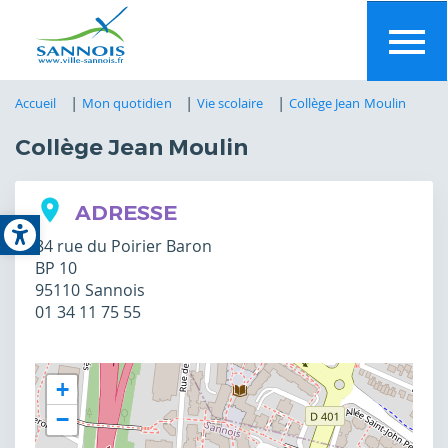
Aller
au
contenu
principal
Accueil
Mon quotidien
Vie scolaire
Collège Jean Moulin
Collège Jean Moulin
Open toolbar
ADRESSE
84 rue du Poirier Baron
BP 10
95110
Sannois
01 34 11 75 55
+
−