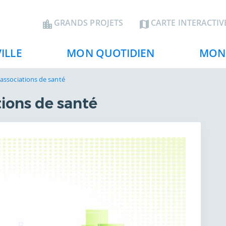
Aller
au
En-
GRANDS PROJETS
CARTE INTERACTIV
contenu
tête
principal
ILLE
MON QUOTIDIEN
MON 
associations de santé
ions de santé