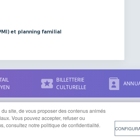
PMI) et planning familial
TAIL
BILLETTERIE
ANNUA
OYEN
CULTURELLE
on du site, de vous proposer des contenus animés
ciaux. Vous pouvez accepter, refuser ou
 consultez notre politique de confidentialité.
CONFIGURA
MENU
PLAN D
'ouverture
PIED