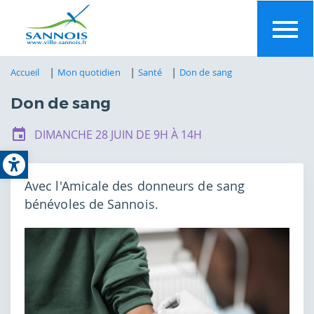
Aller
au
contenu
principal
Accueil
Mon quotidien
Santé
Don de sang
Don de sang
DIMANCHE 28 JUIN DE 9H À 14H
Open toolbar
Avec l'Amicale des donneurs de sang
bénévoles de Sannois.