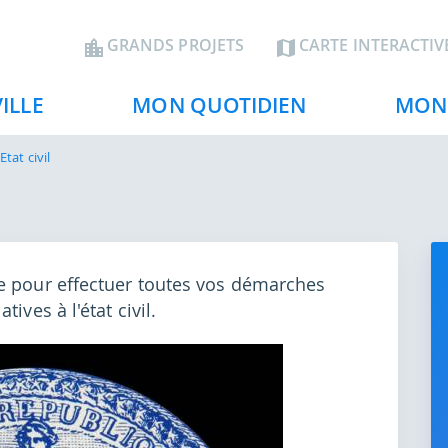
Aller
au
En-
GRANDS PROJETS
CARTE INTERACTIV
contenu
tête
principal
ILLE
MON QUOTIDIEN
MON 
Etat civil
le pour effectuer toutes vos démarches
ives à l'état civil.