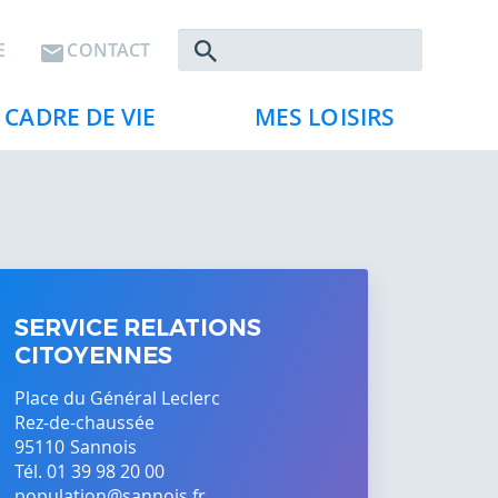
Rechercher
E
CONTACT
CADRE DE VIE
MES LOISIRS
SERVICE RELATIONS
CITOYENNES
Place du Général Leclerc
Rez-de-chaussée
95110
Sannois
Tél. 01 39 98 20 00
population@sannois.fr