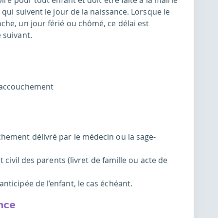
re pour tout enfant et doit être faite à la mairie
 qui suivent le jour de la naissance. Lorsque le
he, un jour férié ou chômé, ce délai est
 suivant.
 l’accouchement
uchement délivré par le médecin ou la sage-
at civil des parents (livret de famille ou acte de
nticipée de l’enfant, le cas échéant.
nce