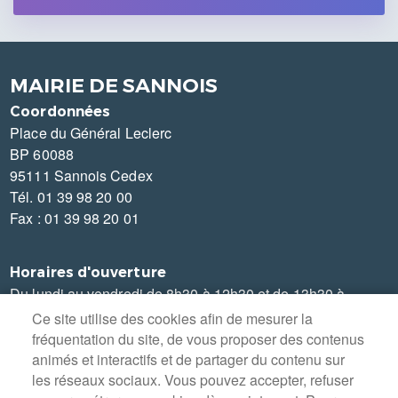
MAIRIE DE SANNOIS
Coordonnées
Place du Général Leclerc
BP 60088
95111 Sannois Cedex
Tél. 01 39 98 20 00
Fax : 01 39 98 20 01
Horaires d'ouverture
Du lundi au vendredi de 8h30 à 12h30 et de 13h30 à
17h30
Ce site utilise des cookies afin de mesurer la
Le samedi de 8h30 à 12h (état-civil)
fréquentation du site, de vous proposer des contenus
Fermeture au public le mardi après-midi
animés et interactifs et de partager du contenu sur
les réseaux sociaux. Vous pouvez accepter, refuser