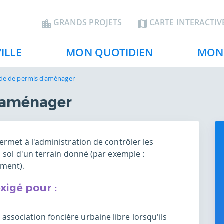
Aller
au
En-
GRANDS PROJETS
CARTE INTERACTIV
contenu
tête
principal
ILLE
MON QUOTIDIEN
MON 
e de permis d'aménager
'aménager
rmet à l'administration de contrôler les
 sol d'un terrain donné (par exemple :
ement).
xigé pour :
ssociation foncière urbaine libre lorsqu'ils