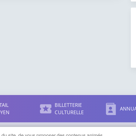
TAIL
BILLETTERIE
ANNUA
OYEN
CULTURELLE
on du site, de vous proposer des contenus animés