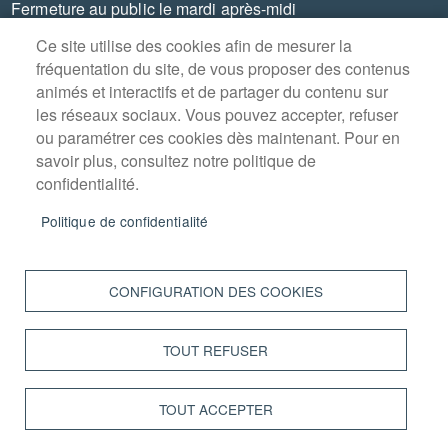
Fermeture au public le mardi après-midi
Ce site utilise des cookies afin de mesurer la
fréquentation du site, de vous proposer des contenus
animés et interactifs et de partager du contenu sur
les réseaux sociaux. Vous pouvez accepter, refuser
MENU
PLAN DU SITE
ou paramétrer ces cookies dès maintenant. Pour en
PIED
savoir plus, consultez notre politique de
DE
CONTACT
PAGE
confidentialité.
MENTIONS LÉGALES
Politique de confidentialité
DONNÉES PERSONNELLES
ACCESSIBILITÉ : NON CONFORME
CONFIGURATION DES COOKIES
COOKIES
TOUT REFUSER
S'IDENTIFIER
INTRANET
TOUT ACCEPTER