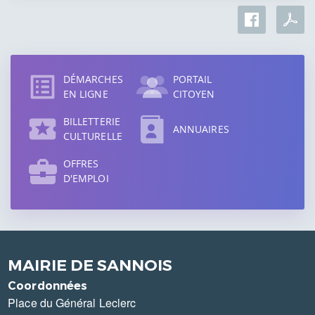
Accès
direct
DÉMARCHES
PORTAIL
EN LIGNE
CITOYEN
BILLETTERIE
ANNUAIRES
CULTURELLE
OFFRES
D'EMPLOI
MAIRIE DE SANNOIS
Coordonnées
Place du Général Leclerc