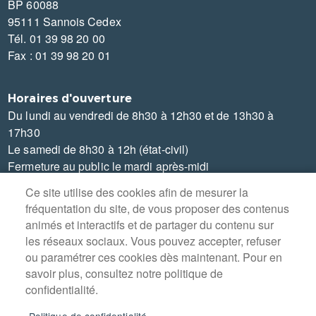
BP 60088
95111 Sannois Cedex
Tél. 01 39 98 20 00
Fax : 01 39 98 20 01
Horaires d'ouverture
Du lundi au vendredi de 8h30 à 12h30 et de 13h30 à
17h30
Le samedi de 8h30 à 12h (état-civil)
Fermeture au public le mardi après-midi
Ce site utilise des cookies afin de mesurer la
fréquentation du site, de vous proposer des contenus
animés et interactifs et de partager du contenu sur
les réseaux sociaux. Vous pouvez accepter, refuser
MENU
PLAN DU SITE
ou paramétrer ces cookies dès maintenant. Pour en
PIED
savoir plus, consultez notre politique de
DE
CONTACT
PAGE
confidentialité.
MENTIONS LÉGALES