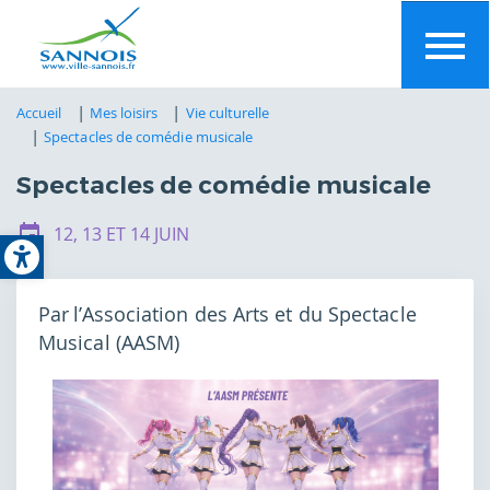
Aller
au
contenu
principal
Accueil
Mes loisirs
Vie culturelle
Spectacles de comédie musicale
Spectacles de comédie musicale
Open toolbar
12, 13 ET 14 JUIN
Par
l’Association des Arts et du Spectacle
Musical (AASM)