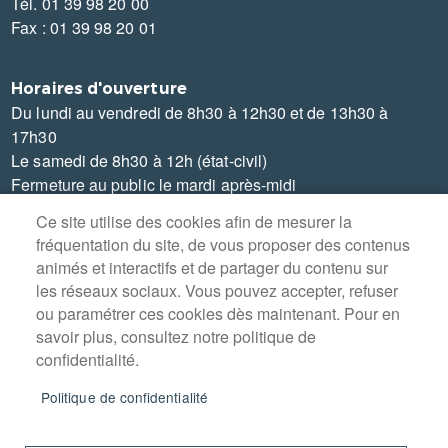
Tél. 01 39 98 20 00
Fax : 01 39 98 20 01
Horaires d'ouverture
Du lundi au vendredi de 8h30 à 12h30 et de 13h30 à
17h30
Le samedi de 8h30 à 12h (état-civil)
Fermeture au public le mardi après-midi
Ce site utilise des cookies afin de mesurer la
fréquentation du site, de vous proposer des contenus
animés et interactifs et de partager du contenu sur
les réseaux sociaux. Vous pouvez accepter, refuser
MENU
PLAN DU SITE
ou paramétrer ces cookies dès maintenant. Pour en
PIED
savoir plus, consultez notre politique de
DE
CONTACT
PAGE
confidentialité.
MENTIONS LÉGALES
Politique de confidentialité
DONNÉES PERSONNELLES