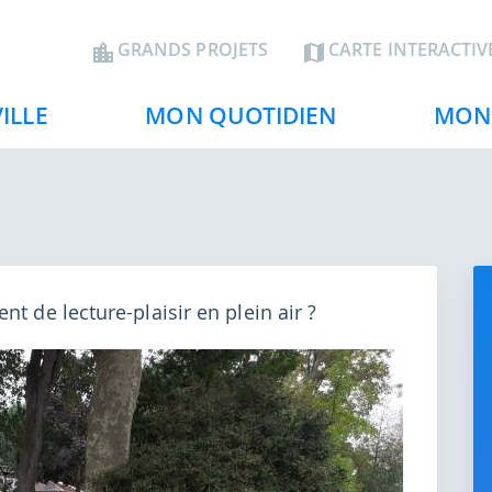
Aller
au
En-
GRANDS PROJETS
CARTE INTERACTIV
contenu
tête
principal
ILLE
MON QUOTIDIEN
MON 
nt de lecture-plaisir en plein air ?