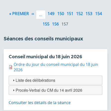
Pagination
« PREMIER
PREMIÈRE
‹‹
PAGE
149
150
151
152
153
154
…
PAGE
PRÉCÉDENTE
155
156
157
Séances des conseils municipaux
Conseil municipal du 18 juin 2026
Ordre du jour du conseil municipal du 18 juin
2026
Liste des délibérations
Procés-Verbal du CM du 14 avril 2026
Consulter les détails de la séance