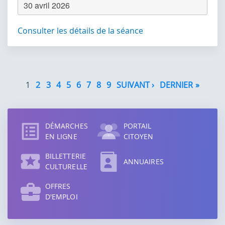
30 avril 2026
Consulter les détails de la séance
Pagination
1
2
3
4
5
6
7
8
9
SUIVANT ›
PAGE
DERNIER »
DERNI
SUIVANTE
PAGE
Accès
direct
DÉMARCHES
PORTAIL
EN LIGNE
CITOYEN
BILLETTERIE
ANNUAIRES
CULTURELLE
OFFRES
D'EMPLOI