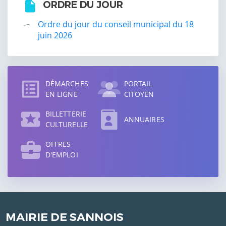
ORDRE DU JOUR
Ordre du jour du conseil municipal du 18
juin 2026
Accès
direct
DÉMARCHES
PORTAIL
EN LIGNE
CITOYEN
BILLETTERIE
ANNUAIRES
CULTURELLE
OFFRES
D'EMPLOI
MAIRIE DE SANNOIS