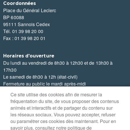
Coordonnées
Place du Général Leclerc
BP 60088
95111 Sannois Cedex
Tél. 01 39 98 20 00
Fax : 01 39 98 20 01
Horaires d'ouverture
Du lundi au vendredi de 8h30 à 12h30 et de 13h30 à
17h30
Le samedi de 8h30 à 12h (état-civil)
Fermeture au public le mardi après-midi
Ce site utilise des cookies afin de mesurer la
fréquentation du site, de vous proposer des contenus
animés et interactifs et de partager du contenu sur
les réseaux sociaux. Vous pouvez accepter, refuser
MENU
PLAN DU SITE
ou paramétrer ces cookies dès maintenant. Pour en
PIED
savoir plus, consultez notre politique de
DE
CONTACT