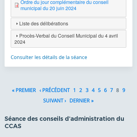
Ordre du jour complémentaire du conseil
municipal du 20 juin 2024
Liste des délibérations
Procès-Verbal du Conseil Municipal du 4 avril
2024
Consulter les détails de la séance
Pagination
« PREMIER
PREMIÈRE
‹ PRÉCÉDENT
PAGE
1
2
3
4
5
6
7
8
9
PAGE
PRÉCÉDENTE
SUIVANT ›
PAGE
DERNIER »
DERNIÈRE
SUIVANTE
PAGE
Séance des conseils d'administration du
CCAS