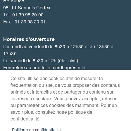
BP 60088
95111 Sannois Cedex
Tél. 01 39 98 20 00
Fax : 01 39 98 20 01
Horaires d'ouverture
Du lundi au vendredi de 8h30 à 12h30 et de 13h30 à
17h30
Le samedi de 8h30 à 12h (état-civil)
Fermeture au public le mardi après-midi
Ce site utilise des cookies afin de mesurer la
fréquentation du site, de vous proposer des contenus
animés et interactifs et de partager du contenu sur
les réseaux sociaux. Vous pouvez accepter, refuser
MENU
PLAN DU SITE
ou paramétrer ces cookies dès maintenant. Pour en
PIED
savoir plus, consultez notre politique de
DE
CONTACT
PAGE
confidentialité.
MENTIONS LÉGALES
Politique de confidentialité