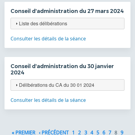
Conseil d'administration du 27 mars 2024
Liste des délibérations
Consulter les détails de la séance
Conseil d'administration du 30 janvier
2024
Délibérations du CA du 30 01 2024
Consulter les détails de la séance
Pagination
« PREMIER
PREMIÈRE
‹ PRÉCÉDENT
PAGE
1
2
3
4
5
6
7
8
9