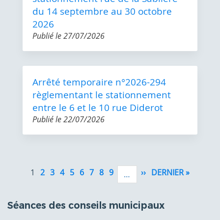
du 14 septembre au 30 octobre
2026
Publié le
27/07/2026
Arrêté temporaire n°2026-294
règlementant le stationnement
entre le 6 et le 10 rue Diderot
Publié le
22/07/2026
Pagination
1
2
3
4
5
6
7
8
9
››
PAGE
DERNIER »
DERNIÈ
…
SUIVANTE
PAGE
Séances des conseils municipaux