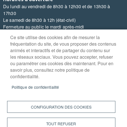
Du lundi au vendredi de 8h30 à 12h30 et de 13h30 à
17h30
Le samedi de 8h30 à 12h (état-civil)
Fermeture au public le mardi après-midi
Ce site utilise des cookies afin de mesurer la
fréquentation du site, de vous proposer des contenus
animés et interactifs et de partager du contenu sur
les réseaux sociaux. Vous pouvez accepter, refuser
MENU
PLAN DU SITE
ou paramétrer ces cookies dès maintenant. Pour en
PIED
savoir plus, consultez notre politique de
DE
CONTACT
PAGE
confidentialité.
MENTIONS LÉGALES
Politique de confidentialité
DONNÉES PERSONNELLES
ACCESSIBILITÉ : NON CONFORME
CONFIGURATION DES COOKIES
COOKIES
TOUT REFUSER
S'IDENTIFIER