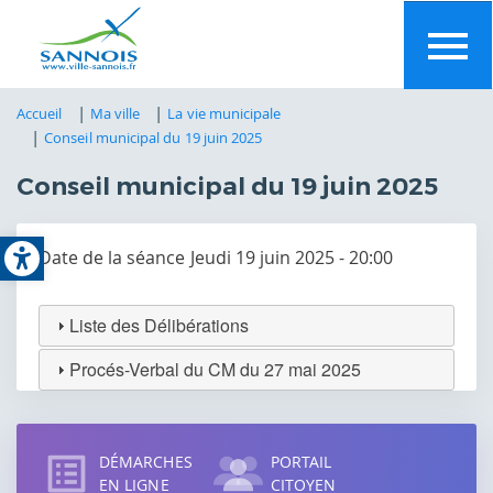
Aller
au
contenu
principal
Accueil
Ma ville
La vie municipale
Conseil municipal du 19 juin 2025
Conseil municipal du 19 juin 2025
Open toolbar
Date de la séance
Jeudi 19 juin 2025 - 20:00
Liste des Délibérations
Procés-Verbal du CM du 27 mai 2025
Accès
direct
DÉMARCHES
PORTAIL
EN LIGNE
CITOYEN