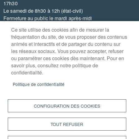
17h30
Le samedi de 8h30 à 12h (état-civil)
Fermeture au public le mardi après-midi
Ce site utilise des cookies afin de mesurer la
fréquentation du site, de vous proposer des contenus
animés et interactifs et de partager du contenu sur
les réseaux sociaux. Vous pouvez accepter, refuser
MENU
PLAN DU SITE
ou paramétrer ces cookies dès maintenant. Pour en
PIED
savoir plus, consultez notre politique de
DE
CONTACT
PAGE
confidentialité.
MENTIONS LÉGALES
Politique de confidentialité
DONNÉES PERSONNELLES
ACCESSIBILITÉ : NON CONFORME
CONFIGURATION DES COOKIES
COOKIES
TOUT REFUSER
S'IDENTIFIER
INTRANET