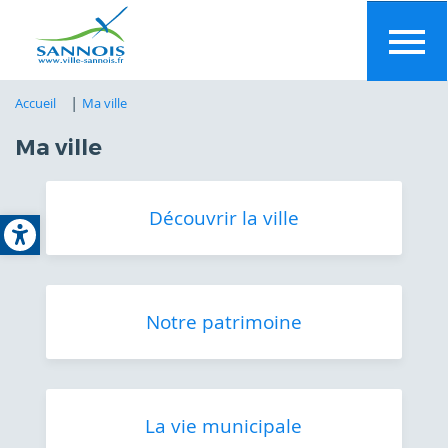
Aller
au
contenu
principal
Accueil
Ma ville
Ma ville
Open toolbar
Découvrir la ville
Notre patrimoine
La vie municipale