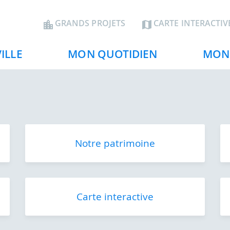
Aller
au
En-
GRANDS PROJETS
CARTE INTERACTIV
contenu
tête
principal
ILLE
MON QUOTIDIEN
MON 
Notre patrimoine
Carte interactive