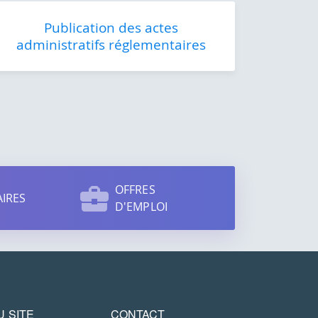
Publication des actes
administratifs réglementaires
OFFRES
IRES
D'EMPLOI
U SITE
CONTACT